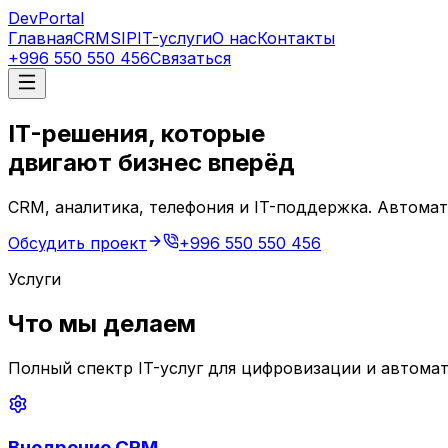
Dev
Portal
Главная
CRM
SIP
IT-услуги
О нас
Контакты
+996 550 550 456
Связаться
IT-решения, которые
двигают бизнес вперёд
CRM, аналитика, телефония и IT-поддержка. Автома
Обсудить проект
+996 550 550 456
Услуги
Что мы делаем
Полный спектр IT-услуг для цифровизации и автомат
Внедрение CRM